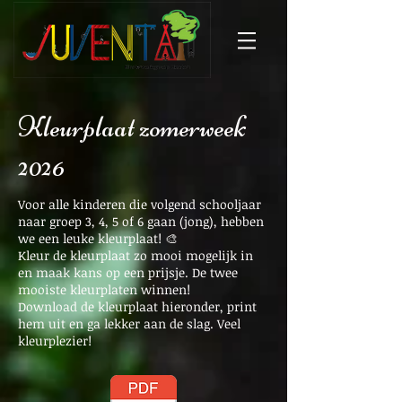
Kleurplaat zomerweek
2026
Voor alle kinderen die volgend schooljaar
naar groep 3, 4, 5 of 6 gaan (jong), hebben
we een leuke kleurplaat! 🎨
Kleur de kleurplaat zo mooi mogelijk in
en maak kans op een prijsje. De twee
mooiste kleurplaten winnen!
Download de kleurplaat hieronder, print
hem uit en ga lekker aan de slag. Veel
kleurplezier!