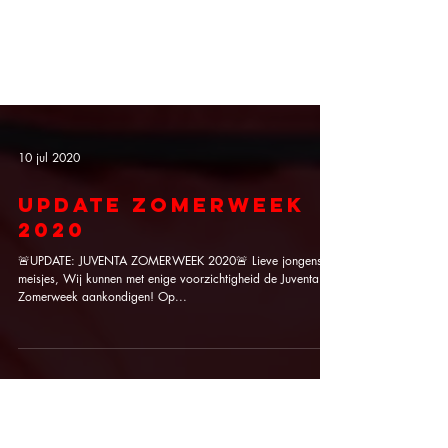
10 jul 2020
Update Zomerweek
2020
🚨UPDATE: JUVENTA ZOMERWEEK 2020🚨 Lieve jongens en
meisjes, Wij kunnen met enige voorzichtigheid de Juventa
Zomerweek aankondigen! Op...