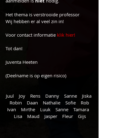
aanmelden is 
niet 
nodig.
Het thema is verstrooide professor
Wij hebben er al veel zin in!
Voor contact informatie 
klik hier!
Tot dan!
Juventa Heeten 
(Deelname is op eigen risico)
Juul    Joy    Rens    Danny    Sanne    Jiska 
   Robin    Daan    Nathalie    Sofie    Rob   
 Ivan    Mirthe    Luuk    Sanne    Tamara   
 Lisa    Maud    Jasper    Fleur    Gijs