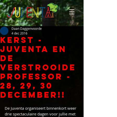
Daan Daggenvoorde
4 dec 2016
Kerst -
Juventa en
de
verstrooide
professor -
28, 29, 30
december!!
De Juventa organiseert binnenkort weer 
drie spectaculaire dagen voor jullie met 