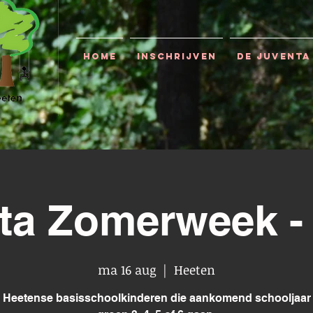
Home
Inschrijven
De Juventa
ta Zomerweek 
ma 16 aug
  |  
Heeten
 Heetense basisschoolkinderen die aankomend schooljaar