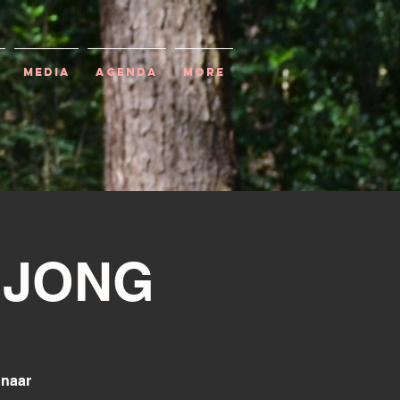
Media
Agenda
More
- JONG
 naar